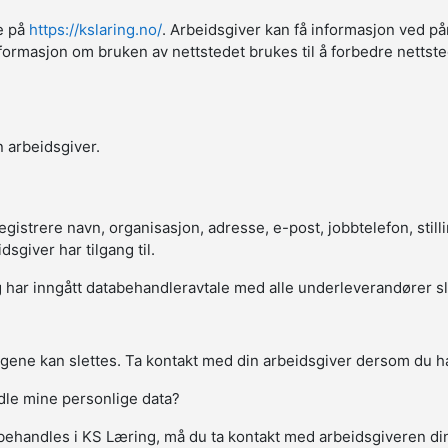
ne på
https://kslaring.no/
. Arbeidsgiver kan få informasjon ved på
sk informasjon om bruken av nettstedet brukes til å forbedre netts
 arbeidsgiver.
strere navn, organisasjon, adresse, e-post, jobbtelefon, stillin
giver har tilgang til.
har inngått databehandleravtale med alle underleverandører slik a
gene kan slettes. Ta kontakt med din arbeidsgiver dersom du ha
ndle mine personlige data?
behandles i KS Læring, må du ta kontakt med arbeidsgiveren d