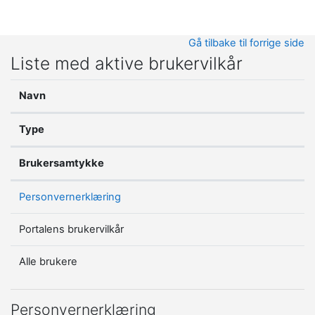
Gå til hovedinnhold
Gå tilbake til forrige side
Liste med aktive brukervilkår
Navn
Type
Brukersamtykke
Personvernerklæring
Portalens brukervilkår
Alle brukere
Personvernerklæring