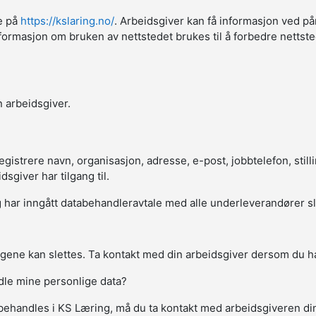
ne på
https://kslaring.no/
. Arbeidsgiver kan få informasjon ved på
sk informasjon om bruken av nettstedet brukes til å forbedre netts
 arbeidsgiver.
strere navn, organisasjon, adresse, e-post, jobbtelefon, stillin
giver har tilgang til.
har inngått databehandleravtale med alle underleverandører slik a
gene kan slettes. Ta kontakt med din arbeidsgiver dersom du ha
ndle mine personlige data?
behandles i KS Læring, må du ta kontakt med arbeidsgiveren d