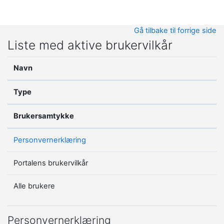
Gå til hovedinnhold
Gå tilbake til forrige side
Liste med aktive brukervilkår
Navn
Type
Brukersamtykke
Personvernerklæring
Portalens brukervilkår
Alle brukere
Personvernerklæring