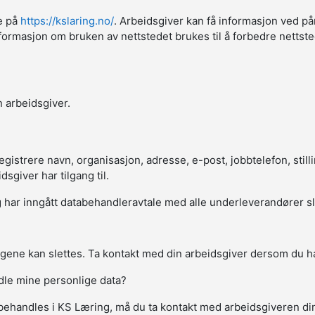
ne på
https://kslaring.no/
. Arbeidsgiver kan få informasjon ved på
sk informasjon om bruken av nettstedet brukes til å forbedre netts
 arbeidsgiver.
strere navn, organisasjon, adresse, e-post, jobbtelefon, stillin
giver har tilgang til.
har inngått databehandleravtale med alle underleverandører slik a
gene kan slettes. Ta kontakt med din arbeidsgiver dersom du ha
ndle mine personlige data?
behandles i KS Læring, må du ta kontakt med arbeidsgiveren d