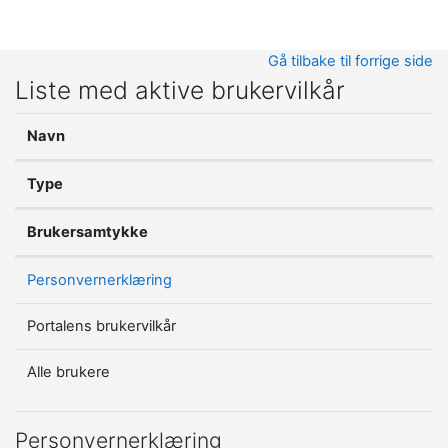
Gå til hovedinnhold
Gå tilbake til forrige side
Liste med aktive brukervilkår
Navn
Type
Brukersamtykke
Personvernerklæring
Portalens brukervilkår
Alle brukere
Personvernerklæring