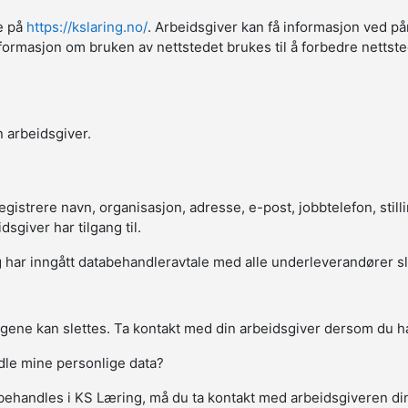
ne på
https://kslaring.no/
. Arbeidsgiver kan få informasjon ved på
sk informasjon om bruken av nettstedet brukes til å forbedre netts
 arbeidsgiver.
strere navn, organisasjon, adresse, e-post, jobbtelefon, stillin
giver har tilgang til.
har inngått databehandleravtale med alle underleverandører slik a
gene kan slettes. Ta kontakt med din arbeidsgiver dersom du ha
ndle mine personlige data?
behandles i KS Læring, må du ta kontakt med arbeidsgiveren d