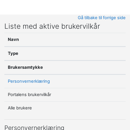
Gå til hovedinnhold
Gå tilbake til forrige side
Liste med aktive brukervilkår
Navn
Type
Brukersamtykke
Personvernerklæring
Portalens brukervilkår
Alle brukere
Personvernerklæring