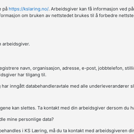
ne på
https://kslaring.no/
. Arbeidsgiver kan få informasjon ved på
sk informasjon om bruken av nettstedet brukes til å forbedre netts
 arbeidsgiver.
strere navn, organisasjon, adresse, e-post, jobbtelefon, stillin
giver har tilgang til.
har inngått databehandleravtale med alle underleverandører slik a
gene kan slettes. Ta kontakt med din arbeidsgiver dersom du ha
ndle mine personlige data?
behandles i KS Læring, må du ta kontakt med arbeidsgiveren d