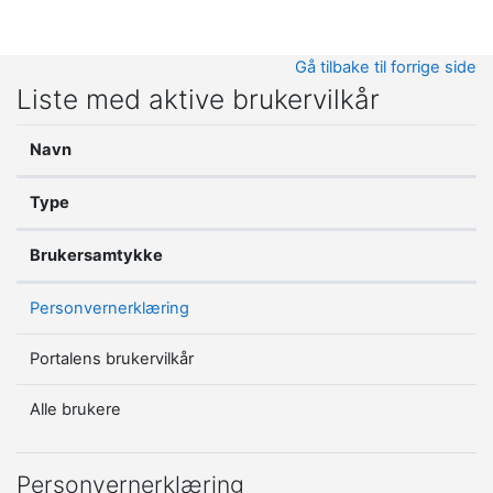
Gå til hovedinnhold
Gå tilbake til forrige side
Liste med aktive brukervilkår
Navn
Type
Brukersamtykke
Personvernerklæring
Portalens brukervilkår
Alle brukere
Personvernerklæring