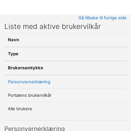
Gå til hovedinnhold
Gå tilbake til forrige side
Liste med aktive brukervilkår
Navn
Type
Brukersamtykke
Personvernerklæring
Portalens brukervilkår
Alle brukere
Personvernerklæring