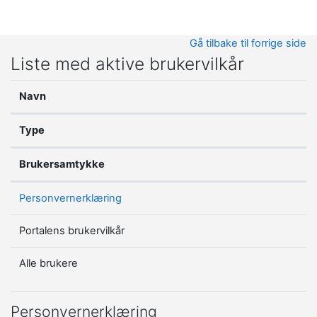
Gå til hovedinnhold
Gå tilbake til forrige side
Liste med aktive brukervilkår
Navn
Type
Brukersamtykke
Personvernerklæring
Portalens brukervilkår
Alle brukere
Personvernerklæring