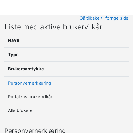
Gå til hovedinnhold
Gå tilbake til forrige side
Liste med aktive brukervilkår
Navn
Type
Brukersamtykke
Personvernerklæring
Portalens brukervilkår
Alle brukere
Personvernerklæring