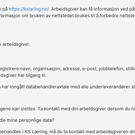
ne på
https://kslaring.no/
. Arbeidsgiver kan få informasjon ved på
sk informasjon om bruken av nettstedet brukes til å forbedre netts
 arbeidsgiver.
strere navn, organisasjon, adresse, e-post, jobbtelefon, stillin
giver har tilgang til.
har inngått databehandleravtale med alle underleverandører slik a
gene kan slettes. Ta kontakt med din arbeidsgiver dersom du ha
ndle mine personlige data?
behandles i KS Læring, må du ta kontakt med arbeidsgiveren d