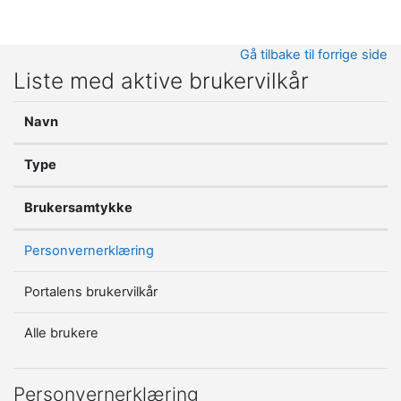
Gå til hovedinnhold
Gå tilbake til forrige side
Liste med aktive brukervilkår
Navn
Type
Brukersamtykke
Personvernerklæring
Portalens brukervilkår
Alle brukere
Personvernerklæring