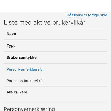
Gå til hovedinnhold
Gå tilbake til forrige side
Liste med aktive brukervilkår
Navn
Type
Brukersamtykke
Personvernerklæring
Portalens brukervilkår
Alle brukere
Personvernerklæring