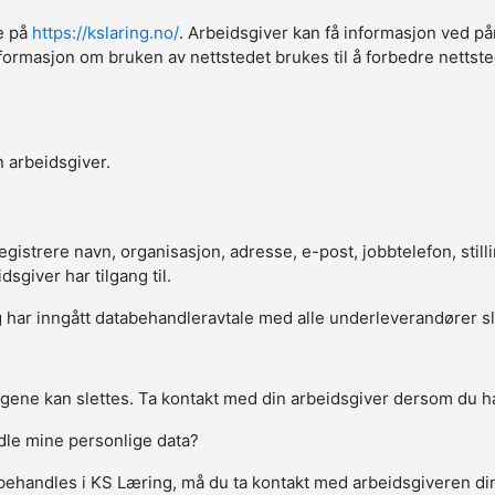
ne på
https://kslaring.no/
. Arbeidsgiver kan få informasjon ved på
sk informasjon om bruken av nettstedet brukes til å forbedre netts
 arbeidsgiver.
strere navn, organisasjon, adresse, e-post, jobbtelefon, stillin
giver har tilgang til.
har inngått databehandleravtale med alle underleverandører slik a
gene kan slettes. Ta kontakt med din arbeidsgiver dersom du ha
ndle mine personlige data?
behandles i KS Læring, må du ta kontakt med arbeidsgiveren d