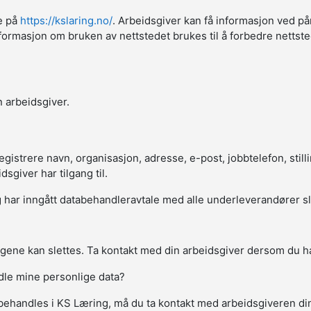
ne på
https://kslaring.no/
. Arbeidsgiver kan få informasjon ved på
sk informasjon om bruken av nettstedet brukes til å forbedre netts
 arbeidsgiver.
strere navn, organisasjon, adresse, e-post, jobbtelefon, stillin
giver har tilgang til.
har inngått databehandleravtale med alle underleverandører slik a
gene kan slettes. Ta kontakt med din arbeidsgiver dersom du ha
ndle mine personlige data?
behandles i KS Læring, må du ta kontakt med arbeidsgiveren d