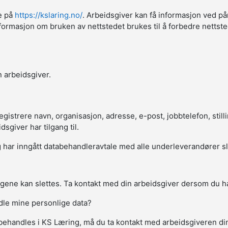
ne på
https://kslaring.no/
. Arbeidsgiver kan få informasjon ved på
sk informasjon om bruken av nettstedet brukes til å forbedre netts
 arbeidsgiver.
strere navn, organisasjon, adresse, e-post, jobbtelefon, stillin
giver har tilgang til.
har inngått databehandleravtale med alle underleverandører slik a
gene kan slettes. Ta kontakt med din arbeidsgiver dersom du ha
ndle mine personlige data?
behandles i KS Læring, må du ta kontakt med arbeidsgiveren d