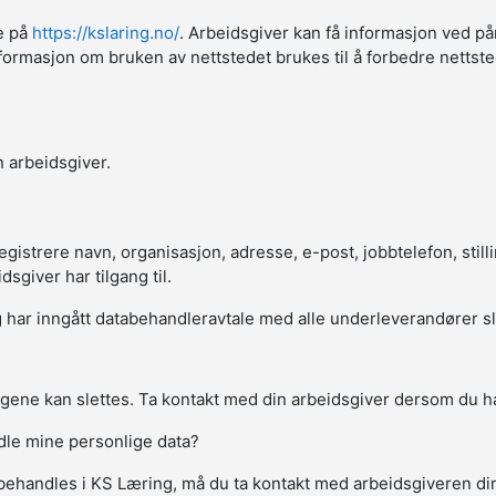
ne på
https://kslaring.no/
. Arbeidsgiver kan få informasjon ved på
sk informasjon om bruken av nettstedet brukes til å forbedre netts
 arbeidsgiver.
strere navn, organisasjon, adresse, e-post, jobbtelefon, stillin
giver har tilgang til.
har inngått databehandleravtale med alle underleverandører slik a
gene kan slettes. Ta kontakt med din arbeidsgiver dersom du ha
ndle mine personlige data?
behandles i KS Læring, må du ta kontakt med arbeidsgiveren d