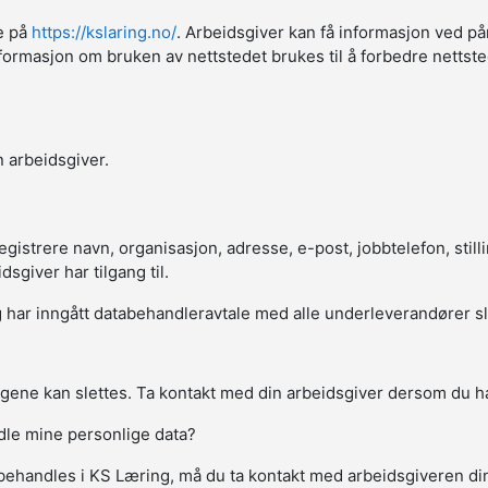
ne på
https://kslaring.no/
. Arbeidsgiver kan få informasjon ved på
sk informasjon om bruken av nettstedet brukes til å forbedre netts
 arbeidsgiver.
strere navn, organisasjon, adresse, e-post, jobbtelefon, stillin
giver har tilgang til.
har inngått databehandleravtale med alle underleverandører slik a
gene kan slettes. Ta kontakt med din arbeidsgiver dersom du ha
ndle mine personlige data?
behandles i KS Læring, må du ta kontakt med arbeidsgiveren d