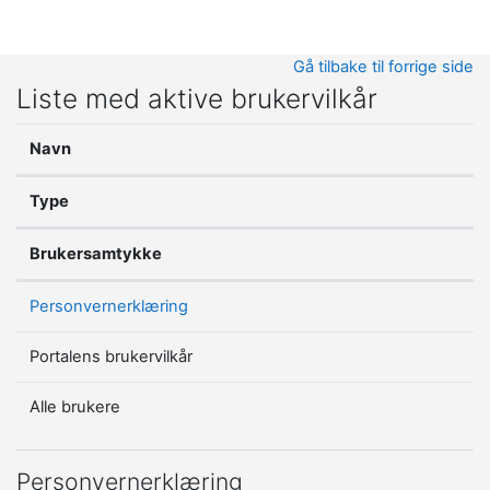
Gå til hovedinnhold
Gå tilbake til forrige side
Liste med aktive brukervilkår
Navn
Type
Brukersamtykke
Personvernerklæring
Portalens brukervilkår
Alle brukere
Personvernerklæring