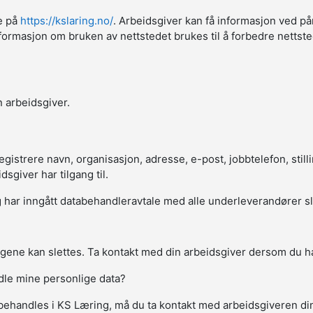
ne på
https://kslaring.no/
. Arbeidsgiver kan få informasjon ved på
sk informasjon om bruken av nettstedet brukes til å forbedre netts
 arbeidsgiver.
strere navn, organisasjon, adresse, e-post, jobbtelefon, stillin
giver har tilgang til.
har inngått databehandleravtale med alle underleverandører slik a
gene kan slettes. Ta kontakt med din arbeidsgiver dersom du ha
ndle mine personlige data?
behandles i KS Læring, må du ta kontakt med arbeidsgiveren d