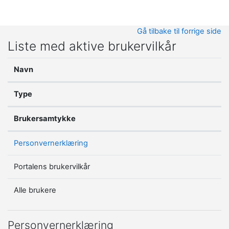
Gå til hovedinnhold
Gå tilbake til forrige side
Liste med aktive brukervilkår
Navn
Type
Brukersamtykke
Personvernerklæring
Portalens brukervilkår
Alle brukere
Personvernerklæring