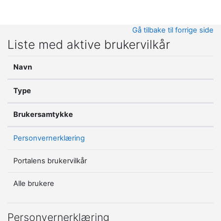
Gå til hovedinnhold
Gå tilbake til forrige side
Liste med aktive brukervilkår
Navn
Type
Brukersamtykke
Personvernerklæring
Portalens brukervilkår
Alle brukere
Personvernerklæring