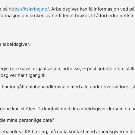
ne på
https://kslaring.no/
. Arbeidsgiver kan få informasjon ved på
sk informasjon om bruken av nettstedet brukes til å forbedre netts
 arbeidsgiver.
strere navn, organisasjon, adresse, e-post, jobbtelefon, stillin
giver har tilgang til.
har inngått databehandleravtale med alle underleverandører slik a
gene kan slettes. Ta kontakt med din arbeidsgiver dersom du ha
ndle mine personlige data?
behandles i KS Læring, må du ta kontakt med arbeidsgiveren d