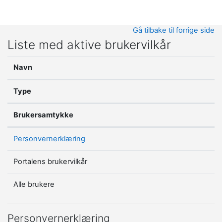
Gå til hovedinnhold
Gå tilbake til forrige side
Liste med aktive brukervilkår
Navn
Type
Brukersamtykke
Personvernerklæring
Portalens brukervilkår
Alle brukere
Personvernerklæring