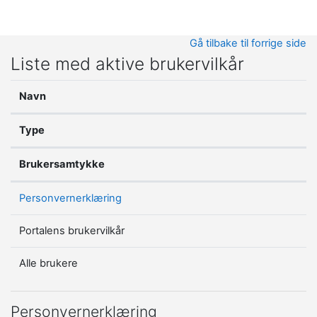
Gå til hovedinnhold
Gå tilbake til forrige side
Liste med aktive brukervilkår
Navn
Type
Brukersamtykke
Personvernerklæring
Portalens brukervilkår
Alle brukere
Personvernerklæring