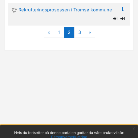
Rekrutteringsprosessen i Tromsø kommune
Forrige
(nåværende)
Neste
«
1
2
3
»
x
Hvis du fortsetter på denne portalen godtar du våre brukervilkår:
Personvernerklæring