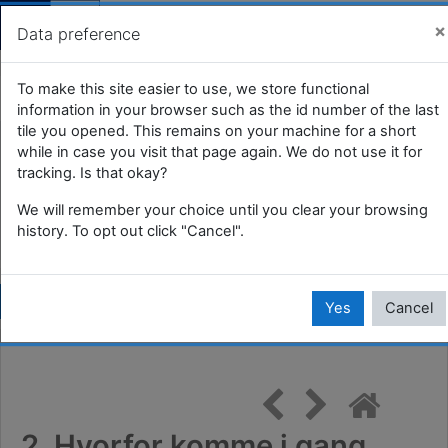
You are currently using guest access (
Log 
×
Data preference
Skip to main content
Introduksjon til eByggesak
To make this site easier to use, we store functional
information in your browser such as the id number of the last
tile you opened. This remains on your machine for a short
Home
Courses
KS
while in case you visit that page again. We do not use it for
tracking. Is that okay?
Forskning, innovasjon og digitalisering (KS)
Introduksjon til eByggesak
We will remember your choice until you clear your browsing
history. To opt out click "Cancel".
2. Hvorfor komme i gang med eByggesak?
Copy url
Yes
Cancel
2. Hvorfor komme i gang