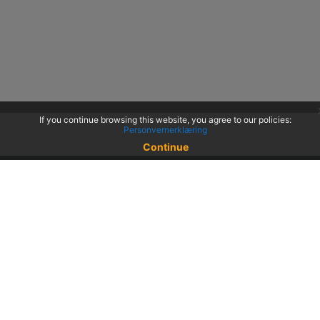
If you continue browsing this website, you agree to our policies:
Personvernerklæring
Continue
© 2022 KS
Haakon VIIs gt. 9, 0161 Oslo
Postadresse: Postboks 1378 Vika, 0114 Oslo
Org. nr. 971 032 146