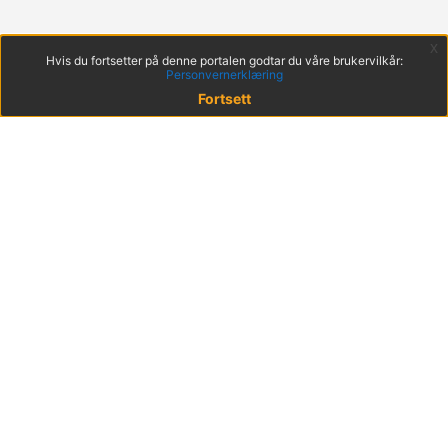
x
Hvis du fortsetter på denne portalen godtar du våre brukervilkår:
Personvernerklæring
Fortsett
© 2022 KS
Haakon VIIs gt. 9, 0161 Oslo
Postadresse: Postboks 1378 Vika, 0114 Oslo
Org. nr. 971 032 146
Hent mobilappen
Brukervilkår