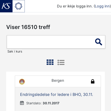
Du er ikkje logga inn. (
Logg inn
)
Gå til hovudinnhaldet
Viser
16510
treff
Søk i kurs
Bergen
Endringsledelse for ledere i BHO, 30.11.
Startdato:
30.11.2017