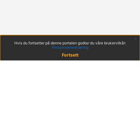
x
Hvis du fortsetter på denne portalen godtar du våre brukervilkår:
Personvernerklæring
Fortsett
© 2022 KS
Haakon VIIs gt. 9, 0161 Oslo
Postadresse: Postboks 1378 Vika, 0114 Oslo