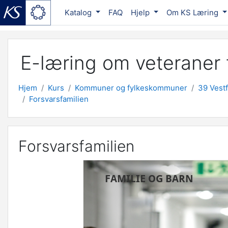
Katalog
FAQ
Hjelp
Om KS Læring
Gå til hovedinnhold
E-læring om veteraner f
Hjem
Kurs
Kommuner og fylkeskommuner
39 Vestf
Forsvarsfamilien
Forsvarsfamilien