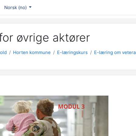
Norsk ‎(no)‎
or øvrige aktører
old
Horten kommune
E-læringskurs
E-læring om veteran