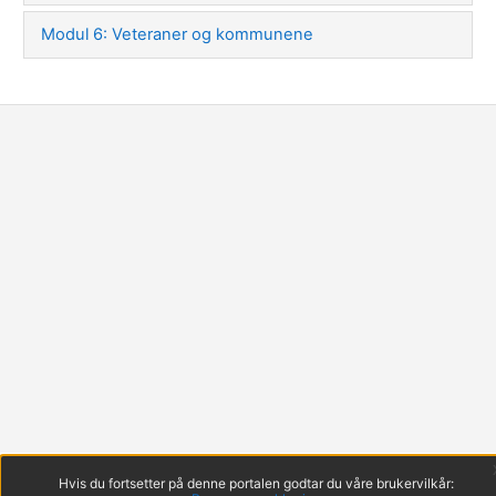
Modul 6: Veteraner og kommunene
Hvis du fortsetter på denne portalen godtar du våre brukervilkår: