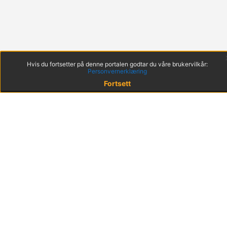
Hvis du fortsetter på denne portalen godtar du våre brukervilkår:
Personvernerklæring
Fortsett
© 2022 KS
Haakon VIIs gt. 9, 0161 Oslo
Postadresse: Postboks 1378 Vika, 0114 Oslo
Org. nr. 971 032 146
Hent mobilappen
Brukervilkår