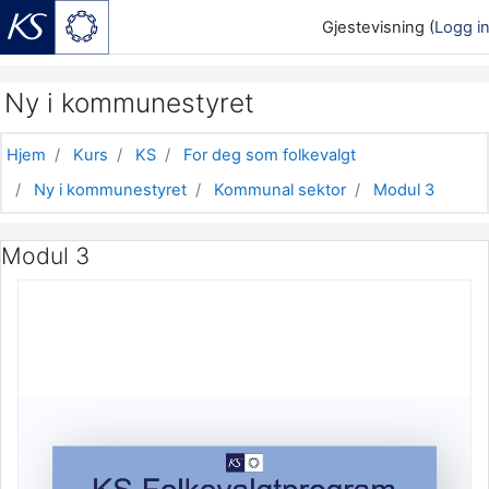
Gjestevisning (
Logg i
Gå til hovedinnhold
Ny i kommunestyret
Hjem
Kurs
KS
For deg som folkevalgt
Ny i kommunestyret
Kommunal sektor
Modul 3
Modul 3