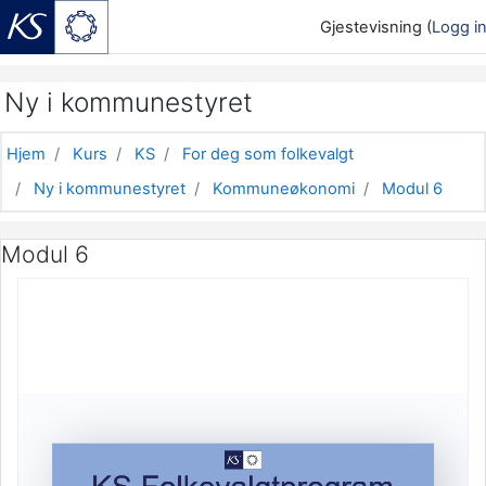
Gjestevisning (
Logg i
Gå til hovedinnhold
Ny i kommunestyret
Hjem
Kurs
KS
For deg som folkevalgt
Ny i kommunestyret
Kommuneøkonomi
Modul 6
Modul 6