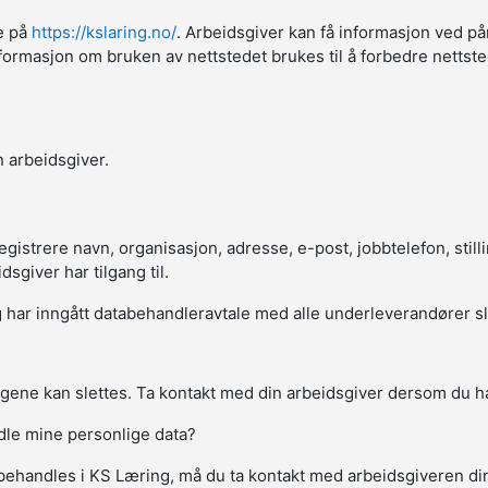
ne på
https://kslaring.no/
. Arbeidsgiver kan få informasjon ved på
sk informasjon om bruken av nettstedet brukes til å forbedre netts
 arbeidsgiver.
strere navn, organisasjon, adresse, e-post, jobbtelefon, stillin
giver har tilgang til.
har inngått databehandleravtale med alle underleverandører slik a
gene kan slettes. Ta kontakt med din arbeidsgiver dersom du ha
ndle mine personlige data?
behandles i KS Læring, må du ta kontakt med arbeidsgiveren d