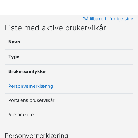
Gå til hovedinnhold
Gå tilbake til forrige side
Liste med aktive brukervilkår
Navn
Type
Brukersamtykke
Personvernerklæring
Portalens brukervilkår
Alle brukere
Personvernerklæring