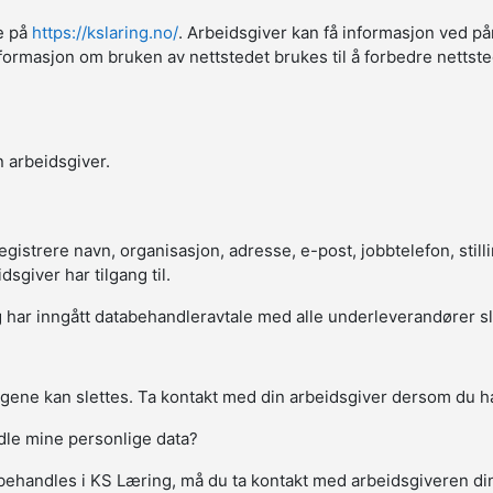
ne på
https://kslaring.no/
. Arbeidsgiver kan få informasjon ved på
sk informasjon om bruken av nettstedet brukes til å forbedre netts
 arbeidsgiver.
strere navn, organisasjon, adresse, e-post, jobbtelefon, stillin
giver har tilgang til.
har inngått databehandleravtale med alle underleverandører slik a
gene kan slettes. Ta kontakt med din arbeidsgiver dersom du ha
ndle mine personlige data?
behandles i KS Læring, må du ta kontakt med arbeidsgiveren d