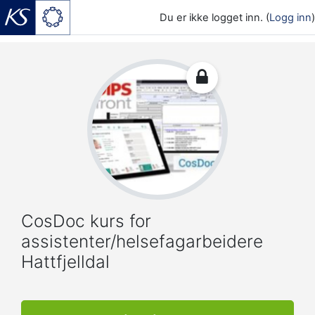
Du er ikke logget inn. (
Logg inn
)
Gå til hovedinnhold
CosDoc kurs for
assistenter/helsefagarbeidere
Hattfjelldal