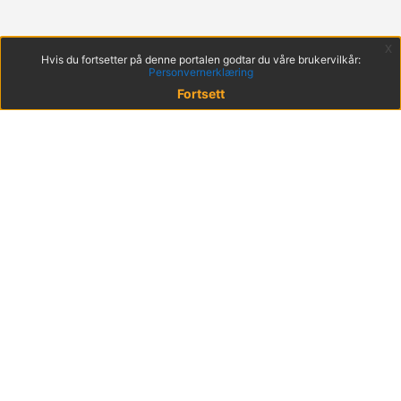
x
Hvis du fortsetter på denne portalen godtar du våre brukervilkår:
Personvernerklæring
Fortsett
© 2022 KS
Haakon VIIs gt. 9, 0161 Oslo
Postadresse: Postboks 1378 Vika, 0114 Oslo
Org. nr. 971 032 146
Hent mobilappen
Brukervilkår