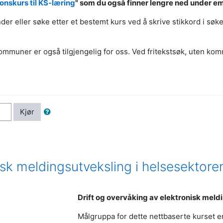
onskurs til KS-læring
" som du også finner lengre ned under e
 eller søke etter et bestemt kurs ved å skrive stikkord i søkef
muner er også tilgjengelig for oss. Ved fritekstsøk, uten kommu
Kjør
isk meldingsutveksling i helsesektore
Drift og overvåking av elektronisk meld
Målgruppa for dette nettbaserte kurset e