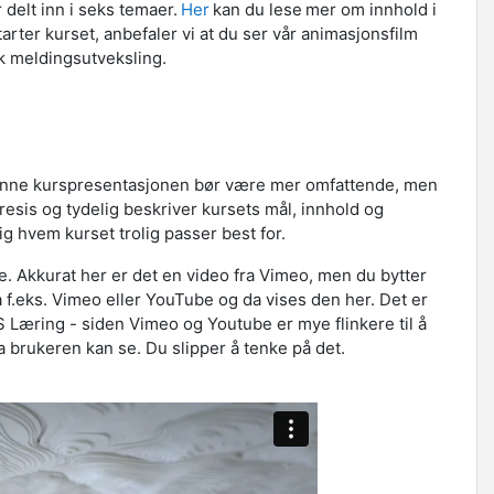
 delt inn i seks temaer.
Her
kan du lese mer om innhold i
arter kurset, anbefaler vi at du ser vår animasjonsfilm
sk meldingsutveksling.
Denne kurspresentasjonen bør være mer omfattende, men
 presis og tydelig beskriver kursets mål, innhold og
ig hvem kurset trolig passer best for.
. Akkurat her er det en video fra Vimeo, men du bytter
a f.eks. Vimeo eller YouTube og da vises den her. Det er
S Læring - siden Vimeo og Youtube er mye flinkere til å
va brukeren kan se. Du slipper å tenke på det.