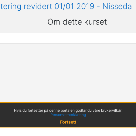
ering revidert 01/01 2019 - Nissedal
Om dette kurset
Hvis du fortsetter på denne portalen godtar du våre brukervilkår:
Personvernerklæring
Fortsett