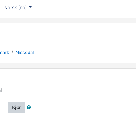
Norsk ‎(no)‎
mark
Nissedal
Kjør