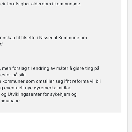
 meir forutsigbar alderdom i kommunane.
unnskap til tilsette i Nissedal Kommune om
t"
men forslag til endring av måter å gjøre ting på
nester på sikt
kommuner som omstiller seg ifht reforma vil bli
og eventuelt nye øyremerka midlar.
og Utviklingssenter for sykehjem og
kommunane