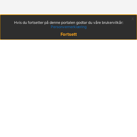
x
Hvis du fortsetter på denne portalen godtar du våre brukervilkår:
Personvernerklæring
Fortsett
© 2022 KS
Haakon VIIs gt. 9, 0161 Oslo
Postadresse: Postboks 1378 Vika, 0114 Oslo
Org. nr. 971 032 146
Hent mobilappen