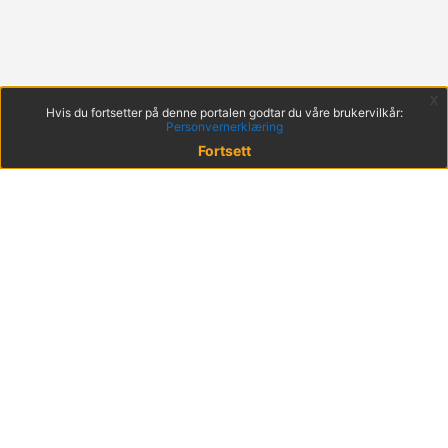
x
Hvis du fortsetter på denne portalen godtar du våre brukervilkår:
Personvernerklæring
Fortsett
© 2022 KS
Haakon VIIs gt. 9, 0161 Oslo
Postadresse: Postboks 1378 Vika, 0114 Oslo
Org. nr. 971 032 146