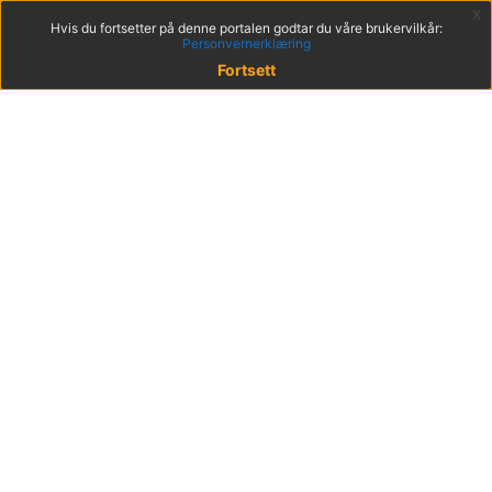
x
Hvis du fortsetter på denne portalen godtar du våre brukervilkår:
Personvernerklæring
Fortsett
© 2022 KS
Haakon VIIs gt. 9, 0161 Oslo
Postadresse: Postboks 1378 Vika, 0114 Oslo
Org. nr. 971 032 146
Hent mobilappen
Brukervilkår
Tilgjengelighetserklæring