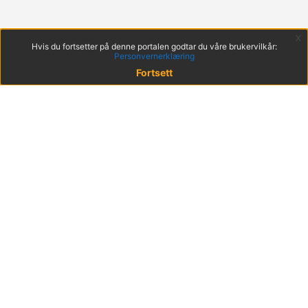
x
Hvis du fortsetter på denne portalen godtar du våre brukervilkår:
Personvernerklæring
Fortsett
© 2022 KS
Haakon VIIs gt. 9, 0161 Oslo
Postadresse: Postboks 1378 Vika, 0114 Oslo
Org. nr. 971 032 146
Hent mobilappen
Brukervilkår