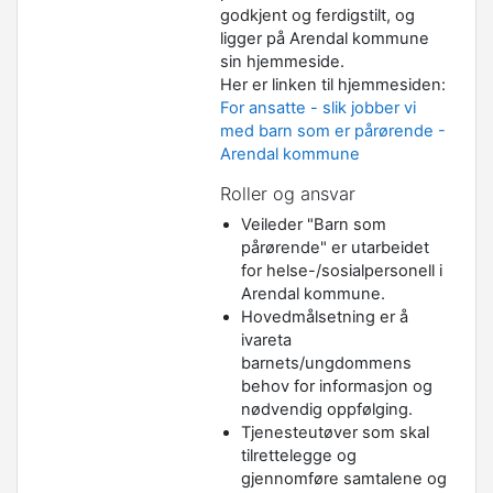
godkjent og ferdigstilt, og
ligger på Arendal kommune
sin hjemmeside.
Her er linken til hjemmesiden:
For ansatte
-
slik
jobber vi
med barn
som
er
pårørende
-
Arendal kommune
Roller og ansvar
Veileder "Barn som
pårørende" er utarbeidet
for helse-/sosialpersonell i
Arendal kommune.
Hovedmålsetning er å
ivareta
barnets/ungdommens
behov for informasjon og
nødvendig oppfølging.
Tjenesteutøver som skal
tilrettelegge og
gjennomføre samtalene og