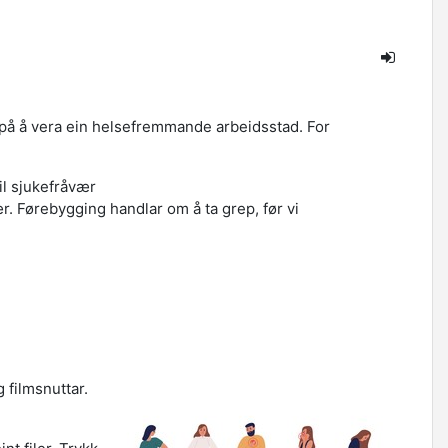
på å vera ein helsefremmande arbeidsstad. For
 til sjukefråvær
ær. Førebygging
handlar om å ta grep, før vi
asjon, oppgåver og filmsnuttar.