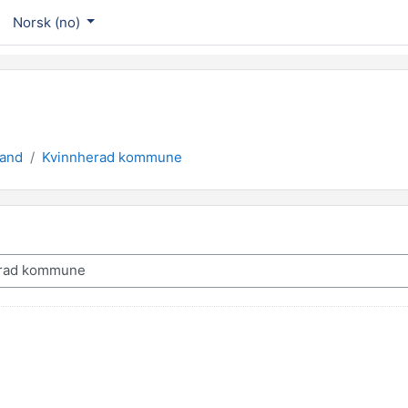
Norsk ‎(no)‎
land
Kvinnherad kommune