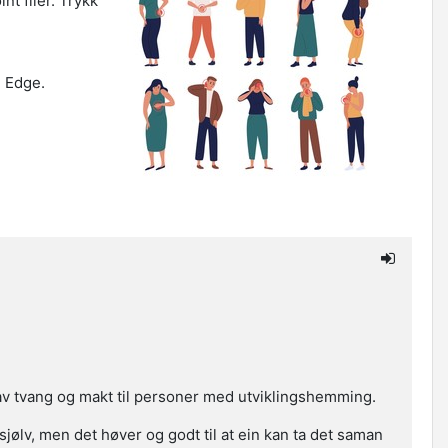
nt filer. Trykk
 sjå den.
g Edge.
k av tvang og makt til personer med utviklingshemming.
sjølv, men det høver og godt til at ein kan ta det saman