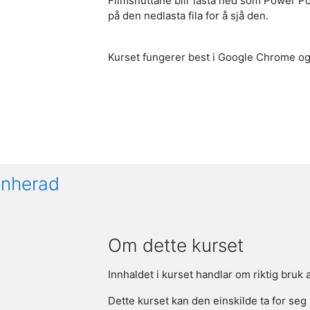
Filmsnuttane blir lasta ned som Power Poi
på den nedlasta fila for å
Kurset fungerer best i Google Chrome o
nnherad
Om dette kurset
Innhaldet i kurset handlar om riktig bru
Dette kurset kan den einskilde ta for seg 