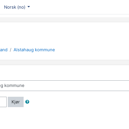
Norsk ‎(no)‎
land
Alstahaug kommune
Kjør