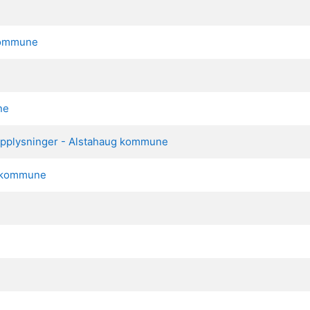
 kommune
ne
 opplysninger - Alstahaug kommune
g kommune