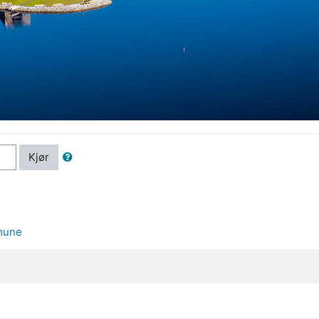
Kjør
mmune