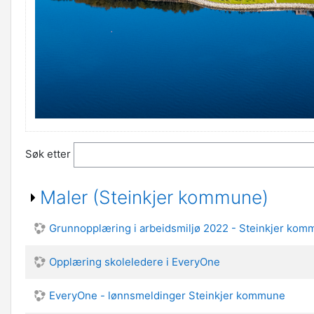
Søk etter
Maler (Steinkjer kommune)
Grunnopplæring i arbeidsmiljø 2022 - Steinkjer ko
Opplæring skoleledere i EveryOne
EveryOne - lønnsmeldinger Steinkjer kommune