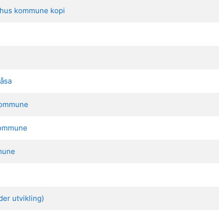
elhus kommune kopi
nåsa
 kommune
 kommune
mmune
er utvikling)