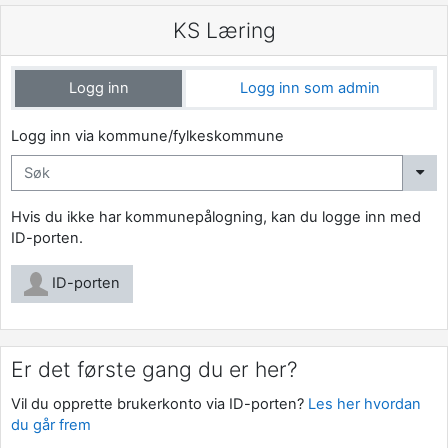
Gå til hovedinnhold
KS Læring
Logg inn
Logg inn som admin
Logg inn via kommune/fylkeskommune
Hvis du ikke har kommunepålogning, kan du logge inn med
ID-porten.
ID-porten
Er det første gang du er her?
Vil du opprette brukerkonto via ID-porten?
Les her hvordan
du går frem